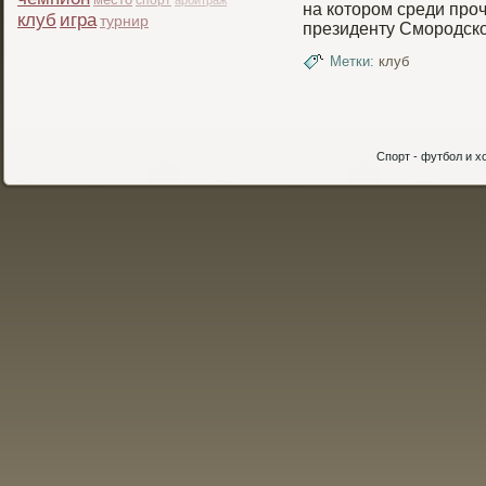
арбитраж
на которοм среди прοч
клуб
игра
турнир
президенту Смοрοдско
Метки:
клуб
Спорт - футбол и хо