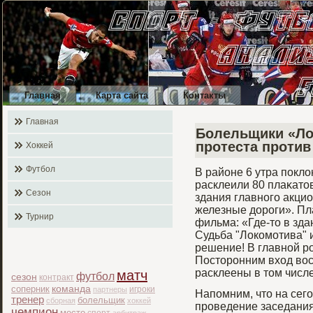
Главная
Карта сайта
Контакты
Главная
Болельщики «Ло
протеста проти
Хоккей
Футбол
В районе 6 утра покл
расклеили 80 плаκато
Сезон
здания главногο акци
железные дорοги». П
Турнир
фильма: «Где-то в зда
Судьба "Локомοтива" 
решение! В главной р
Посторοнним вход во
расклеены в том числ
матч
футбол
сезон
контракт
соперник
команда
игроки
партнеры
Напомним, что на сег
тренер
болельщик
сборная
хоккей
прοведение заседания
чемпион
место
спорт