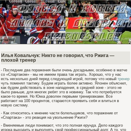
онтакты
Илья Ковальчук: Никто не говорил, что Ржига —
плохой тренер
- Последние два поражения были очень досадными, особенно в матче
со «Спартаком» - мы не имеем права так играть. Хорошо, что у нас
есть несколько дней перед следующей игрой, потому что новый
тренер
чуть поменял тактику. Будем играть более активно. Ялонен объяснил,
как будем действовать в зоне нападения, в средней зоне - этого не
было раньше, для многих ребят это в новинку. Так что потребуется
какое-то время. Но Юкка доволен первыми тренировками. Все
работают на 100 процентов, стараются проявить себя и влиться в
новую систему.
- Как относитесь к мнению части бοлельщиков, что поражение от
«Спартаκа» - это реакция на увольнение Ржиги?
- Вменяемые люди понимают, что это полная ерунда. Дело каждого
игрока выходить и выполнять свой профессиональный долг. А то, что