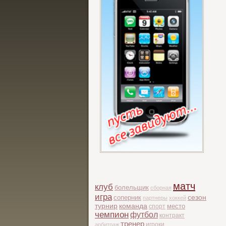
матч
клуб
болельщик
сборная
игра
соперник
сезон
партнеры
хоккей
турнир
команда
место
спорт
чемпион
футбол
контракт
тренер
игроки
арбитраж