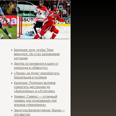
Бердыев: хочу, чтобы Тёре
вернулся. Он стал заложником
ситуации
Дрогба остановился в шаге от
перехода в «Ювентус»
«Терек» не будет приобретать
бразильцев и поляков
Касильяс: Попрошу волхвов
сократить дистанцию до
«Барселоны» и «Атлетико»
Хеккинг: Симонс — отличный
пример для подражания для
игроков «Нюрнберга»
Зинэтула Билялетдинов: Дацюк —
это мастер