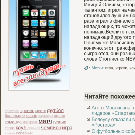
Ивицей Оличем, котор
талантом, играл на ч
становился лучшим б
раза играл в финале э
нападающих, то может о
понимаю,Веллитон ско
нападающий другого т
Почему же Мовсисяну 
конечно, этот трансфе
сыграются, они разны
слова Стогниенко NEW
Метки:
игра
,
игроки
,
ко
Читайте похожее
Агент Мовсисяна: 
футбол
тренер
место
арбитраж
лидеров «Спартак
болельщик
сезон
игроки
партнеры
Белоусу отказали 
матч
команда
турнир
контракт
«Ростова»
клуб
чемпион
игра
спорт
сборная
О футбольных собы
соперник
хоккей