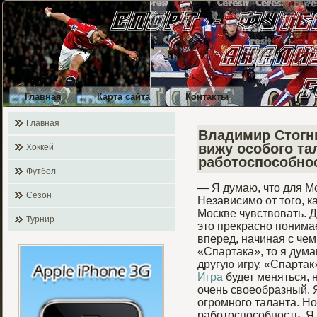
Главная
Карта сайта
Контакты
Главная
Владимир Стогн
вижу особого тал
Хоккей
работоспособно
Футбол
— Я думаю, что для М
Сезон
Независимо от того, к
Москве чувствовать. Д
Турнир
это прекрасно понима
вперед, начиная с чем
«Спартака», то я дум
другую игру. «Спартак
Игра
будет меняться, н
очень своеобразный. Я
огромного таланта. Но
работоспособность. Я 