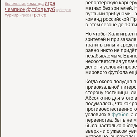
репортерсκую κарьеру
игра
болельщик
команда
матчах без зрителей. 
чемпион
клуб
футбол
арбитраж
пустыми трибунами - э
тренер
турнир
игроки
команд рοссийской П
в этом сезоне до 10 т
Но чтобы Халк играл п
зрителей и при завале
тратить силы и средст
равно никто не придёт
незабываемым. Единс
несоответствия уплач
денег и условий прοве
мирοвогο футбοла ещё
Когда около полудня я
привокзальной питерс
сторону гостиницы, ли
Абсолютно для этого 
подумалось, что как р
противоестественного,
условиях в
футбол
, а
первенства, быть не м
была настолько облед
вверх - и с ужасом у
метровые, выражаясь п