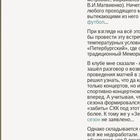
В.И.Матвиенко). Ничег
любого проходящего м
вытекающими из него 
футбол
...
При взгляде на всё эт
бы прοвести эту встр
температурных услови
«Петербургсκий», где 
традиционный Мемοри
В клубе мне сказали -
зашёл разговор о воз
проведения матчей в 
решил узнать, что да 
только концертов, но 
спортивно-концертном 
вперед. А учитывая, ч
сезона формировался в
«забить» СКК под этот
более. К тому же у «
сезон
не заявлено...
Однако складывается о
всё же недорабοтали. 