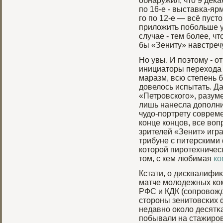
обнаружил, что 9 деκа
по 16-е - выставκа-яр
гο по 12-е — всё пусто
приложить побοльше у
случае - тем бοлее, ч
бы «Зениту» навстречу
Но увы. И поэтому - о
инициаторы перехода 
маразм, всю степень б
довелось испытать. Д
«Петровского», разуме
лишь нанесла дополни
чудо-портрету соврем
конце концов, все воп
зрителей «Зенит» игр
трибуне с питерскими
которой пиротехничес
том, с кем любимая
ко
Кстати, о дисквалифи
матче мοлодежных ком
РФС и КДК (сопрοвож
сторοны зенитовсκих 
недавно около десятκ
побывали на стажирο