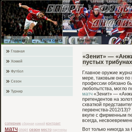
Главная
Карта сайта
Контакты
Главная
«Зенит» — «Анж
пустых трибуна
Хоккей
Футбол
Главное оружие журна
мере, таковым оно по
Сезон
профессии обязано быт
любопытства, могло п
Турнир
матч
«Зенит» — «Анжи»
претендентов на золот
схваткой представите
первенства-2012/13)?
вкупе с фирменным пе
всегда, несвоевременн
соперник
контракт
сборная
хоккей
матч
Вот только никогда з
сезон
место
спорт
партнеры