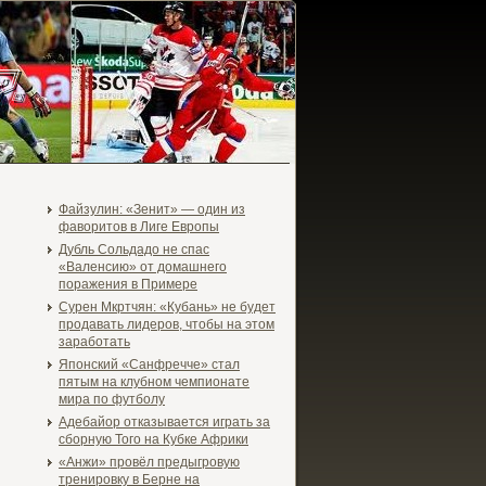
Файзулин: «Зенит» — один из
фаворитов в Лиге Европы
Дубль Сольдадо не спас
«Валенсию» от домашнего
поражения в Примере
Сурен Мкртчян: «Кубань» не будет
продавать лидеров, чтобы на этом
заработать
Японский «Санфречче» стал
пятым на клубном чемпионате
мира по футболу
Адебайор отказывается играть за
сборную Того на Кубке Африки
«Анжи» провёл предыгровую
тренировку в Берне на