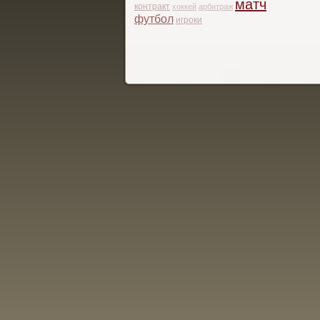
матч
контракт
хоккей
арбитраж
футбол
игроки