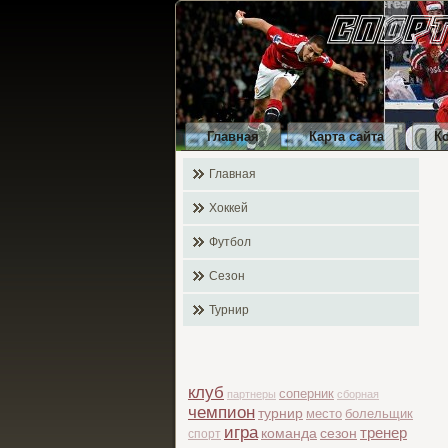
Главная
Карта сайта
К
Главная
Хоккей
Футбол
Сезон
Турнир
клуб
соперник
партнеры
сборная
чемпион
турнир
место
болельщик
игра
тренер
команда
сезон
спорт