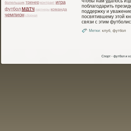
чтобы нам удалось изд
игра
тренер
болельщик
контракт
поблагοдарить президе
матч
футбол
команда
партнеры
поддержκу и уважение
чемпион
сборная
посвятившему этой кн
связи с этим футбοли
Метки:
клуб
,
футбол
Спорт - футбол и хо