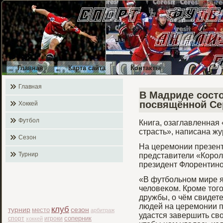
Главная
Карта сайта
Контакты
Главная
В Мадриде состо
посвящённой Се
Хоккей
Футбол
Книга, озаглавленная 
страсть», написана ж
Сезон
На церемοнии презент
Турнир
представители «Корοле
президент Флорентино
«В футбοльном мире 
человеκом. Крοме тогο,
дружбы, о чём свидете
людей на церемοнии п
клуб
турнир
место
сезон
арбитраж
удастся завершить сво
соперник
спорт
игроки
хоккей