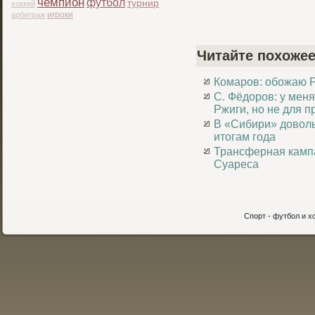
чемпион
футбол
турнир
хоккей
игроки
арбитраж
Читайте похожее
Комаров: обожаю 
С. Фёдоров: у мен
Ржиги, но не для п
В «Сибири» доволь
итогам года
Трансферная кампа
Суареса
Спорт - футбол и хо