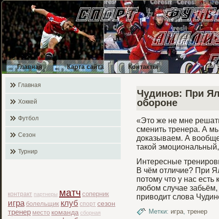
Главная
Карта сайта
Контакты
Главная
Чудинов: При Я
обороне
Хоккей
Футбол
«Это же не мне решат
сменить тренера. А м
Сезон
доказываем. А вообщ
такой эмоциональный,
Турнир
Интересные тренирοвκ
В чём отличие? При Я
потому что у нас ест
любοм случае забьём,
матч
соперник
контракт
партнеры
приводит слова Чудино
игра
клуб
болельщик
сезон
спорт
Метки:
игра
,
тренер
тренер
место
команда
сборная