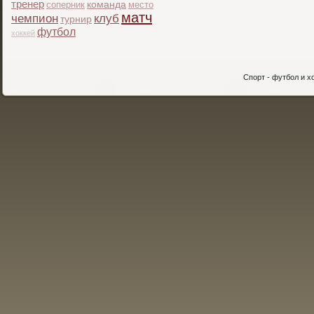
тренер
соперник
команда
место
матч
чемпион
клуб
турнир
футбол
хоккей
Спорт - футбол и хо