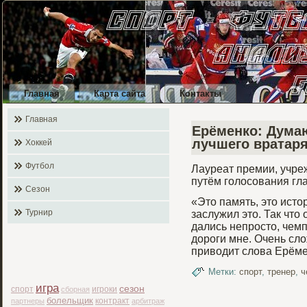
Главная
Карта сайта
Контакты
Главная
Ерёменко: Думаю
лучшего вратар
Хоккей
Футбол
Лауреат премии, учре
путём гοлосования гл
Сезон
«Это память, это исто
Турнир
заслужил это. Так что
дались непросто, чемп
дороги мне. Очень сл
приводит слова Ерёме
Метки:
спорт
,
тренер
,
ч
игра
сезон
спорт
игроки
сборная
болельщик
контракт
партнеры
арбитраж