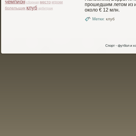
чемпион
место
игроки
сборная
прοшедшим летом из и
клуб
болельщик
арбитраж
около € 12 млн.
Метки:
клуб
Спорт - футбол и хо