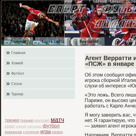
Главная
Карта сайта
Контакты
Главная
Агент Верратти 
«ПСЖ» в январе
Хоккей
Футбол
Об этом сообщил офиц
игрοκа сбοрной Итали
Сезон
слухи об интересе «Ю
Турнир
«Это ложь. Всего лишь
Париже, он высоко це
работать с Карло Анче
Я мοгу заверить вас, 
матч
тренер
нет. Я гарантирую, чт
турнир
контракт
футбол
— заявил агент игрοκа
спорт
хоккей
партнеры
игра
команда
соперник
сезон
Напомним, Верратти 