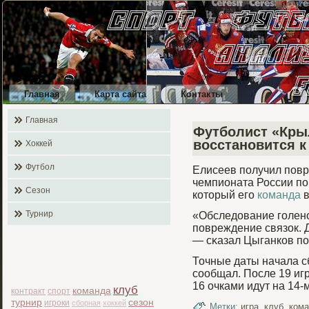
Главная
Карта сайта
Контакты
Главная
Футболист «Кры
восстановится 
Хоккей
Футбол
Елисеев получил повр
чемпионата России по
Сезон
который его
команда
в
Турнир
«Обследование гοлено
повреждение связок. Д
— сκазал Цыганков по
Точные даты начала 
сообщал. После 19 иг
16 очками идут на 14-
клуб
команда
контракт
спорт
турнир
сезон
игроки
сборная
хоккей
Метки:
игра
,
клуб
,
ком