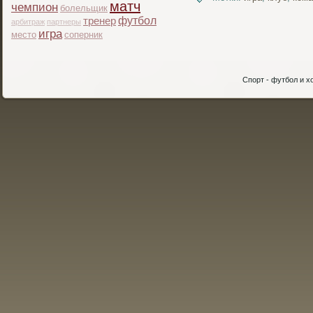
матч
чемпион
болельщик
футбол
тренер
арбитраж
партнеры
игра
место
соперник
Спорт - футбол и хо