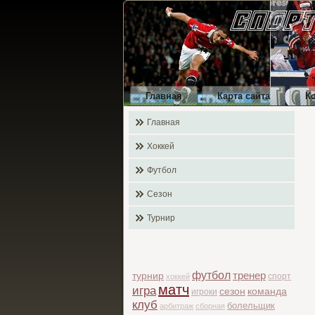
Главная
Карта сайта
К
Главная
Хоккей
Футбол
Сезон
Турнир
футбол
тренер
турнир
спорт
хоккей
матч
игра
сезон
команда
игроки
клуб
болельщик
арбитраж
сборная