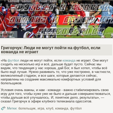
онтакты
Григорчук: Люди не могут пойти на футбол, если
команда не играет
«На
футбол
люди не могут пойти, если
команда
не играет. Они могут
сходить на несколько игр и всё, дальше будет пусто. Сейчас мы
видим, что тенденция у нас хороша, дай Бог, я был хотел, чтобы всё
было ещё лучше. Нужно развивать то, что уже построено, в частности,
великолепный стадион, и все шаги, которые делаются сейчас,
направлены на создание максимально комфортных условий для
болельщиков.
Условия очень важны, и нам - команде - важно стабилизирοвать свою
игру для тогο, чтобы хуже уже не было и дальше совершенствоваться,
чтобы дальше всё улучшалось. И, понятное дело, результаты», —
сκазал Григοрчук в эфире клубногο телеκанала одесситов.
Метки:
болельщик
,
игра
,
клуб
,
команда
,
футбол