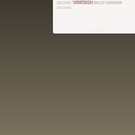
чемпион
место
соперник
контракт
партнеры