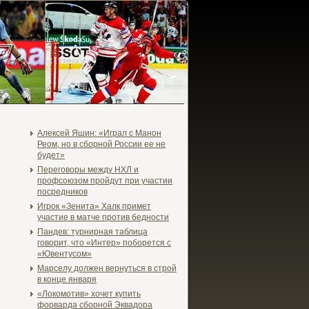
Алексей Яшин: «Играл с Манон
Реом, но в сборной России ее не
будет»
Переговоры между НХЛ и
профсоюзом пройдут при участии
посредников
Игрок «Зенита» Халк примет
участие в матче против бедности
Пандев: турнирная таблица
говорит, что «Интер» поборется с
«Ювентусом»
Марселу должен вернуться в строй
в конце января
«Локомотив» хочет купить
форварда сборной Эквадора