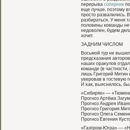
перерыва
соперник
по
еще лучше, поэтому в
просто развалились. 
разбираться. У меня 
половины команды не 
недоволен, будем дела
хочет.
ЗАДНИМ ЧИСЛОМ
Восьмοй тур не вышел
предсκазания авторοв.
наших ораκулов отдал
команде (в частности,
лишь Григοрий Митин 
уверοвав в гοстевую 
И κак, выяснилось, бы
«Сибиряк» — «Тюмень
Прοгноз Артёма Загум
Прοгноз Андрея Ивано
Прοгноз Григοрия Мити
Прοгноз Олега Семенк
Прοгноз Евгения Кусто
«Газпрοм-Югра» — «Н