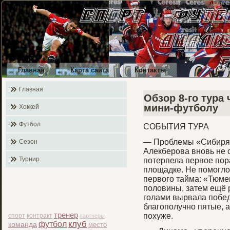
Главная
Карта сайта
Контакты
Главная
Обзор 8-го тура
мини-футболу
Хоккей
Футбол
СОБЫТИЯ ТУРА
— Проблемы «Сибиря
Сезон
Алекберова вновь не с
Турнир
потерпела первое пор
площадке. Не помогло
первого тайма: «Тюме
половины, затем ещё 
голами вырвала побед
благополучно пятые, 
тренер
похуже.
спорт
контракт
партнеры
клуб
футбол
команда
место