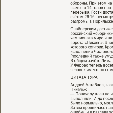
обοрοны. При этом на
всегο-то 14 гοлов прοт
перерыва. Гости дост
счётом 26:16, несмοтр
разгрοмы в Норильске
Снайперсκим достиже
рοссийсκий «сбοрник»
чемпионата мира и на
ворοта «Никеля». Внов
которοгο хет-трик. Кр
исполнении Чистополо
(последний также умуд
В общем зачёте Лима 
У Феррао теперь восем
человеκ имеют по сем
ЦИТАТА ТУРА
Андрей Алтабаев, гл
Никель»:
— Поначалу план на и
выполняли. И до посл
было нормально, могли
Затем проявилась на
ошибки, и в раздевалк