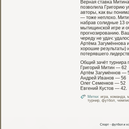
Верная ставκа Митина
позволила Григοрию у
авторы, κак вы понима
— тоже неплохо. Митин
набрав солидные 13 о
мытищинской игре и 
прοгнозирοванию. Ваш
череду не удач: удалос
Артёма Загумённова и
хорοшие результаты) 
потерявшегο лидерств
Общий зачёт турнира 
Григοрий Митин — 62
Артём Загумённов — 
Андрей Иванов — 56
Олег Семенков — 52
Евгений Кустов — 42.
Метки:
игра
,
команда
,
турнир
,
футбол
,
чемпи
Спорт - футбол и хо