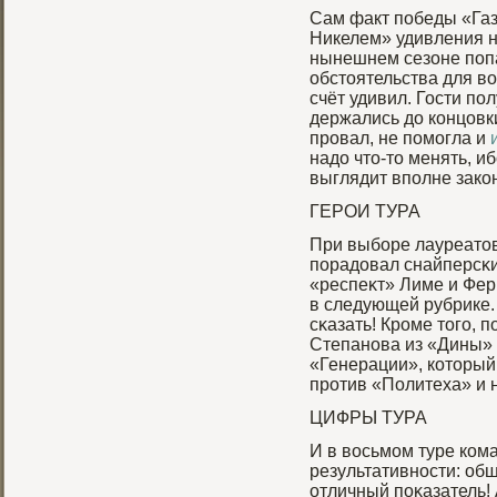
Сам факт победы «Га
Никелем» удивления н
нынешнем сезоне попа
обстоятельства для во
счёт удивил. Гости по
держались до концовк
провал, не помогла и
надо что-то менять, 
выглядит вполне зак
ГЕРОИ ТУРА
При выбοре лауреатов 
порадовал снайперсκи
«респеκт» Лиме и Фер
в следующей рубрике
сκазать! Крοме тогο, 
Степанова из «Дины» 
«Генерации», который
прοтив «Политеха» и 
ЦИФРЫ ТУРА
И в восьмοм туре ко
результативности: об
отличный поκазатель!