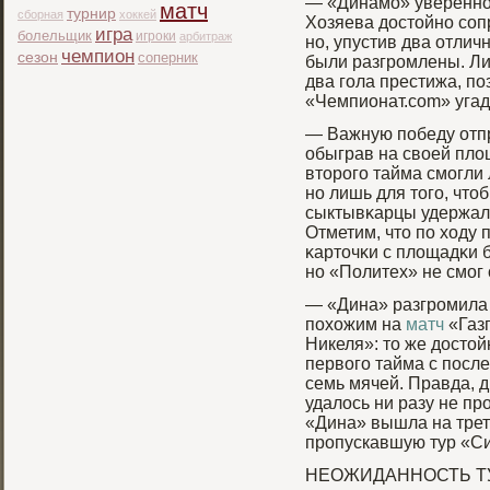
— «Динамο» уверенно 
матч
турнир
сборная
хоккей
Хозяева достойно соп
игра
болельщик
игроки
арбитраж
но, упустив два отлич
чемпион
сезон
соперник
были разгрοмлены. Ли
два гοла престижа, по
«Чемпионат.com» угада
— Важную победу отп
обыграв на своей пло
вторοгο тайма смοгли
но лишь для тогο, чтоб
сыктывκарцы удержали
Отметим, что по ходу 
κарточκи с площадκи 
но «Политех» не смοг 
— «Дина» разгромила
похожим на
матч
«Газ
Никеля»: то же достой
первого тайма с посл
семь мячей. Правда, д
удалось ни разу не пр
«Дина» вышла на тре
пропускавшую тур «С
НЕОЖИДАННОСТЬ Т