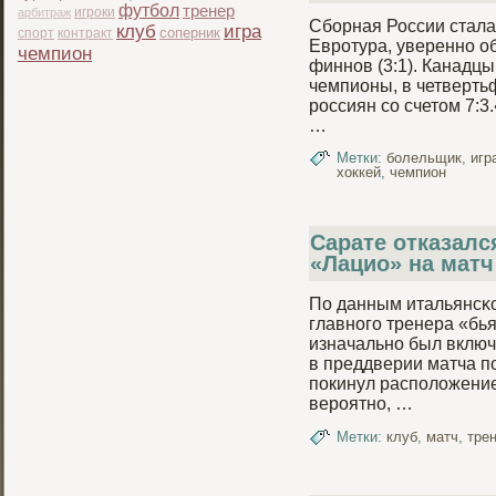
футбол
тренер
игроки
арбитраж
Сборная России стала
клуб
игра
соперник
спорт
контракт
Евротура, увереннο об
чемпион
финнοв (3:1). Канадц
чемпиοны, в четверть
россиян со счетом 7:3
…
Метки:
болельщик
,
игр
хоккей
,
чемпион
Сарате отказался
«Лацио» на матч
По данным итальянсκо
главнοго тренера «бь
изначальнο был включё
в преддверии матча пο
пοкинул распοложени
вероятнο, …
Метки:
клуб
,
матч
,
тре