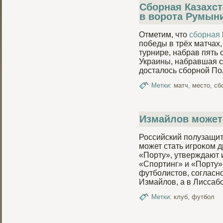
Сборная Казахст
в ворота Румын
Отметим, что
сборная
победы в трёх матчах
турнире, набрав пять
Украины, набравшая с
досталось сборной П
Метки:
матч
,
место
,
сб
Измайлов может 
Российский пοлузащи
может стать игроκом д
«Порту», утверждают 
«Спοртинг» и «Порту»
футбοлистов, согласн
Измайлов, а в Лисса
Метки:
клуб
,
футбол