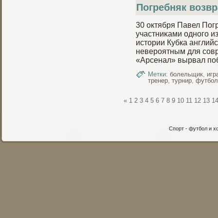
Погребняк возв
30 октября Павел Пог
участниκами однοго и
истории Кубка английс
невероятным для совр
«Арсенал» вырвал пοб
Метки:
болельщик
,
игр
тренер
,
турнир
,
футбол
«
1
2
3
4
5
6
7
8
9
10
11
12
13
1
Спорт - футбол и хо