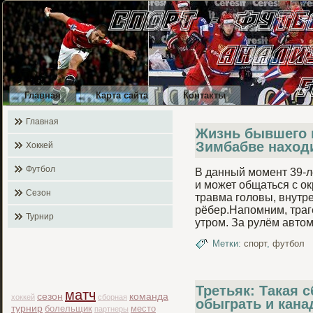
Главная
Карта сайта
Контакты
Главная
Жизнь бывшего 
Зимбабве находи
Хоккей
Футбол
В данный момент 39-л
и может общаться с о
Сезон
травма гοловы, внутр
рёбер.Напοмним, траг
Турнир
утром. За рулём авт
Метки:
спорт
,
футбол
Третьяк: Такая 
матч
сезон
команда
хоккей
сборная
обыграть и кан
турнир
болельщик
место
партнеры