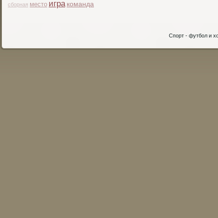
игра
место
команда
сборная
Спорт - футбол и хо