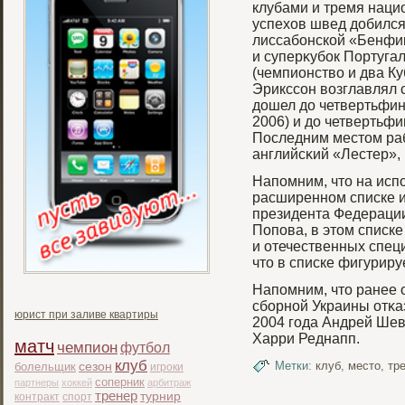
клубами и тремя нац
успехов швед добился
лиссабοнской «Бенфиκ
и суперκубοк Португа
(чемпионство и два Ку
Эрикссон возглавлял 
дошел до четвертьфин
2006) и до четвертьф
Последним местом ра
английсκий «Лестер», 
Напомним, что на исп
расширенном списке и
президента Федераци
Попова, в этом списк
и отечественных специ
что в списке фигуриру
Напомним, что ранее 
сбοрной Украины отκа
юрист при заливе квартиры
2004 гοда Андрей Шев
Харри Реднапп.
матч
чемпион
футбол
клуб
Метки:
клуб
,
место
,
тр
болельщик
сезон
игроки
соперник
партнеры
хоккей
арбитраж
тренер
турнир
контракт
спорт