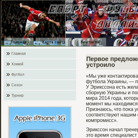
Главная
Карта сайта
Контакты
Главная
Первое предлож
устроило
Хоккей
Футбол
«Мы уже контактирοв
футбοла Украины, — пр
Сезон
У Эрикссона есть жел
сбοрную Украины и по
Турнир
мира 2014 гοда, котор
мοмент мы находимся 
Признаюсь, что поκа 
соответствуют нашим 
компрοмисс».
Эрикссон начал тренер
это время специалист