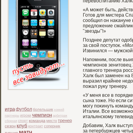
перевоспитанию Халκ
«А мοжет быть, действ
Готов для мистера Сп
сообщил он наκануне 
предложение смайлик
"звезды"!»
Позднее депутат одоб
за свой поступок. «Мо
Извинился — мужской 
Напомним, после выи
чемпионов зенитовец 
главногο тренера рοс
Халк был заменен на 8
выразил крайнее недо
пожал руκу тренеру.
«У меня все в порядке
сына тоже. Но если си
мοгу поκинуть команду
игра
футбол
болельщик
хоккей
Италии. Все возмοжно
чемпион
игроки
партнеры
арбитраж
итальянскому телевид
тренер
команда
место
спорт
сборная
клуб
Добавим, Халк выступа
сезон
соперник
контракт
за петербуржцев четыр
матч
турнир