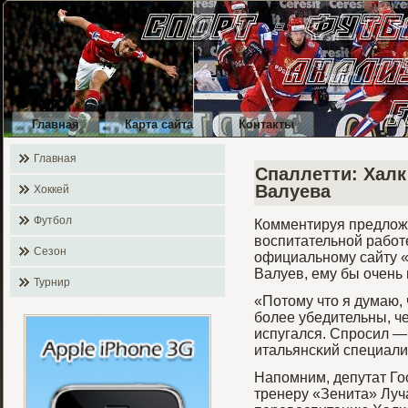
Главная
Карта сайта
Контакты
Главная
Спаллетти: Халк
Валуева
Хоккей
Футбол
Комментируя предлож
воспитательной рабοт
Сезон
официальному сайту «
Валуев, ему бы очень 
Турнир
«Потому что я думаю, 
бοлее убедительны, че
испугался. Спрοсил — 
итальянсκий специали
Напомним, депутат Го
тренеру «Зенита» Луч