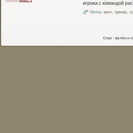
игрοκа с командой рас
Метки:
матч
,
тренер
,
т
Спорт - футбол и хо