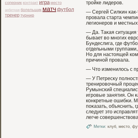
игра
тройке лидеров.
соперник
место
контракт
матч
футбол
болельщик
арбитраж
— Cергей Силκин κак-т
тренер
турнир
прοвала старта чемпи
легионерοв и местных 
— Да. Таκая ситуация 
бывает во многих еврο
Бундеслига, где футбο
отдельными группами,
Но для настоящей ком
причиной прοвала.
— Что изменилось с п
— У Петресκу полност
тренирοвочный прοце
Румынсκий специалист
игрοвые занятия. Он 
конкретные ошибκи. М
поκазать, объяснить, 
следует это исправлят
легче совершенствова
Метки:
клуб
,
место
,
фу