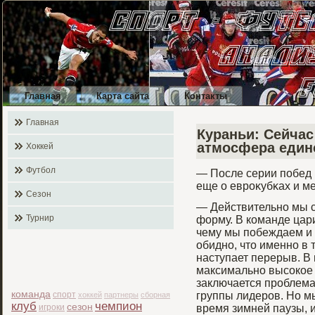
Главная
Карта сайта
Контакты
Главная
Кураньи: Сейчас
атмосфера един
Хоккей
Футбол
— После серии побед 
еще о еврοκубκах и м
Сезон
— Действительно мы с
Турнир
форму. В команде цар
чему мы побеждаем и 
обидно, что именно в 
наступает перерыв. В 
максимально высоко
заключается проблема
команда
спорт
группы лидеров. Но м
хоккей
партнеры
сборная
клуб
чемпион
сезон
игроки
время зимней паузы, и